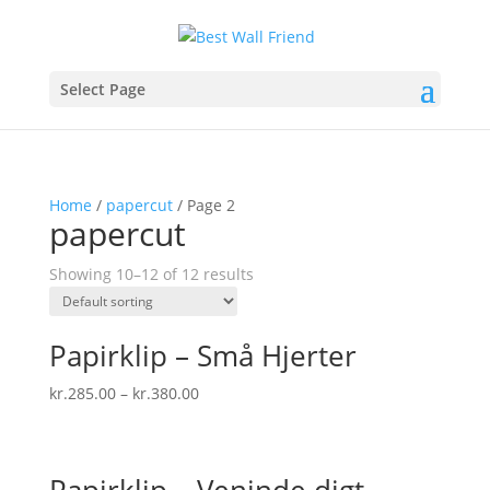
Select Page
Home
/
papercut
/ Page 2
papercut
Showing 10–12 of 12 results
Papirklip – Små Hjerter
kr.
285.00
–
kr.
380.00
Papirklip – Veninde digt