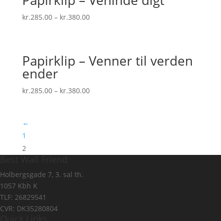
kr.
285.00
–
kr.
380.00
Papirklip – Venner til verden
ender
kr.
285.00
–
kr.
380.00
←
1
2
Best Wall Friend
Holbergsgade 7, 3. sal th.
1057 Kbh K
TLF: 26829541
CVR: DK35280804
Quick Links