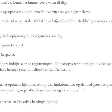
 med det formål, at kunne levere varen til dig.
 og opbevares i op til fem år, hvorefter oplysningerne slettes.
de, sikrer vi, at det altid sker ved afgivelse af dit udtrykkelige samtykke, 
 til de oplysninger, der registreres om dig.
Sørensen Drasbæk
 krypteret.
at gøre indsigelse mod registreringen. Du har også ret til indsigt i, hvilke op
delse hermed rettes til hello@bestwallfriend.com
ål at optimere hjemmesiden og dets funktionalitet, og dermed gøre besøget
r, se vejledningen på Webshop Cookies og Privatlivspolitik.
øber via en PensoPay betalingsløsning: