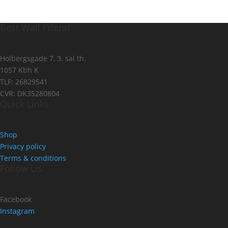
Best Wall Friend
Holbergsgade 7, 3. sal th.
1057 Kbh K
TLF: 26829541
CVR: DK35280804
Quick Links
Shop
Privacy policy
Terms & conditions
Follow Us
Facebook
Instagram