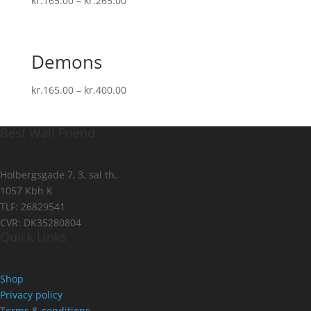
kr.
165.00
–
kr.
265.00
Demons
kr.
165.00
–
kr.
400.00
Best Wall Friend
Holbergsgade 7, 3. sal th.
1057 Kbh K
TLF: 26829541
CVR: DK35280804
Quick Links
Shop
Privacy policy
Terms & conditions