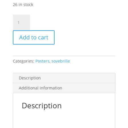
26 in stock
Jeg
går
op
Add to cart
og
lægger
mig-
sovebrillen
Categories:
Posters
,
sovebrille
quantity
Description
Additional information
Description